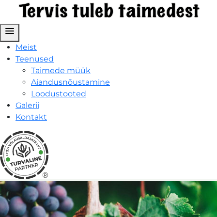
menu
Meist
Teenused
Taimede müük
Aiandusnõustamine
Loodustooted
Galerii
Kontakt
®
Taimede
müük