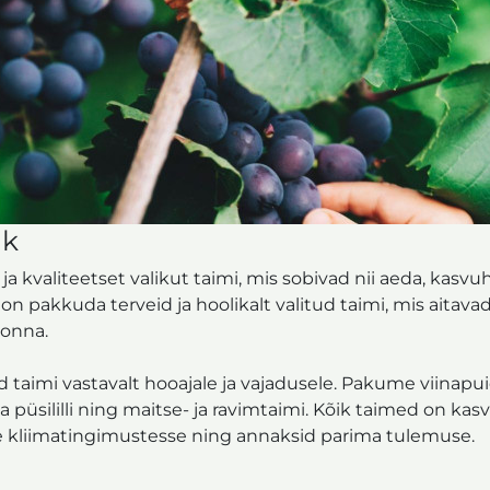
–
Suur
valik
kvaliteetseid
taimi
|
KARKSI
ük
TAIMEAED
 kvaliteetset valikut taimi, mis sobivad nii aeda, kasv
n pakkuda terveid ja hoolikalt valitud taimi, mis aitavad
konna.
d taimi vastavalt hooajale ja vajadusele. Pakume viinapuid
ja püsililli ning maitse- ja ravimtaimi. Kõik taimed on kasva
e kliimatingimustesse ning annaksid parima tulemuse.