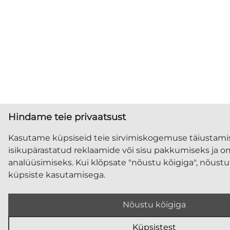
Hindame teie privaatsust
Kasutame küpsiseid teie sirvimiskogemuse täiustami
isikupärastatud reklaamide või sisu pakkumiseks ja om
analüüsimiseks. Kui klõpsate "nõustu kõigiga", nõust
küpsiste kasutamisega.
Nõustu kõigiga
Küpsistest