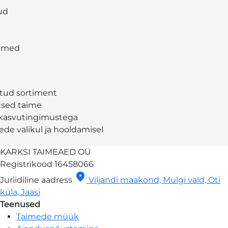
ud
aimed
litud sortiment
etsed taime
 kasvutingimustega
e valikul ja hooldamisel
KARKSI TAIMEAED OÜ
Registrikood
16458066
location_on
Juriidiline aadress
Viljandi maakond, Mulgi vald, Oti
küla, Jaasi
Teenused
Taimede müük